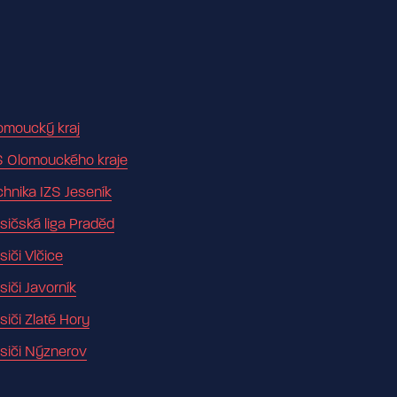
omoucký kraj
S Olomouckého kraje
chnika IZS Jeseník
sičská liga Praděd
siči Vlčice
siči Javorník
siči Zlaté Hory
siči Nýznerov