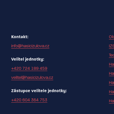
Kontakt:
Ol
info@hasicizulova.cz
IZ
Te
Velitel jednotky:
Ha
+420 724 189 459
Ha
velitel@hasicizulova.cz
Ha
Zástupce velitele jednotky:
Ha
+420 604 364 753
Ha