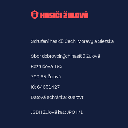
Sdružení hasičů Čech, Moravy a Slezska
Sbor dobrovolných hasičů Žulová
Bezručova 185
790 65 Žulová
IČ: 64631427
Datová schránka: k6srzvt
JSDH Žulová kat.: JPO II/1