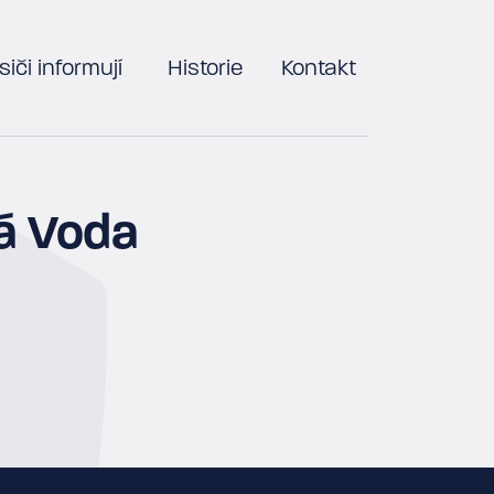
iči informují
Historie
Kontakt
á Voda