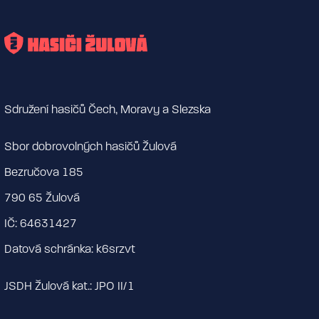
Sdružení hasičů Čech, Moravy a Slezska
Sbor dobrovolných hasičů Žulová
Bezručova 185
790 65 Žulová
IČ: 64631427
Datová schránka: k6srzvt
JSDH Žulová kat.: JPO II/1