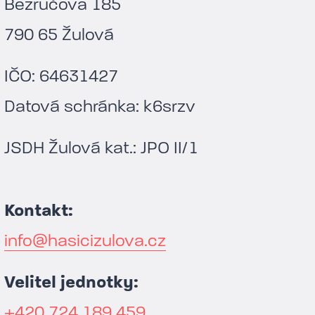
Bezručova 185
790 65 Žulová
IČO: 64631427
Datová schránka: k6srzv
JSDH Žulová kat.: JPO II/1
Kontakt:
info@hasicizulova.cz
Velitel jednotky:
+420 724 189 459