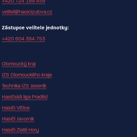
+420 724 189 459
velitel@hasicizulova.cz
Zástupce velitele jednotky:
+420 604 364 753
Olomoucký kraj
IZS Olomouckého kraje
Technika IZS Jeseník
Hasičská liga Praděd
Hasiči Vlčice
Hasiči Javorník
Hasiči Zlaté Hory