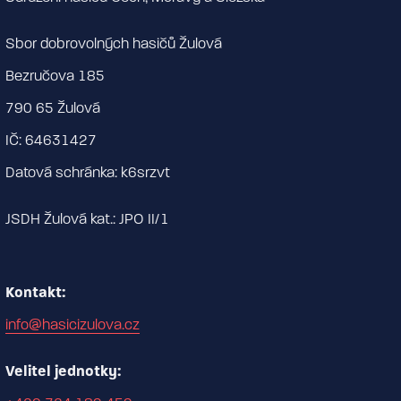
Sbor dobrovolných hasičů Žulová
Bezručova 185
790 65 Žulová
IČ: 64631427
Datová schránka: k6srzvt
JSDH Žulová kat.: JPO II/1
Kontakt:
info@hasicizulova.cz
Velitel jednotky: