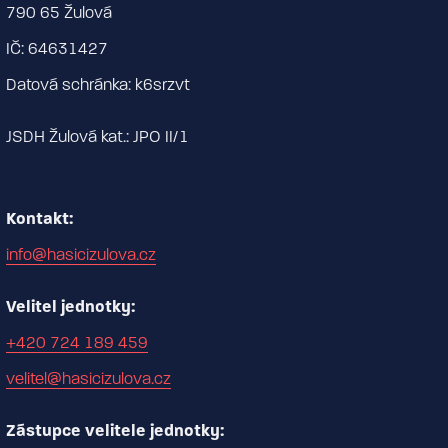
790 65 Žulová
IČ: 64631427
Datová schránka: k6srzvt
JSDH Žulová kat.: JPO II/1
Kontakt:
info@hasicizulova.cz
Velitel jednotky:
+420 724 189 459
velitel@hasicizulova.cz
Zástupce velitele jednotky: