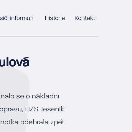
iči informují
Historie
Kontakt
ulová
nalo se o nákladní
dopravu, HZS Jeseník
dnotka odebrala zpět