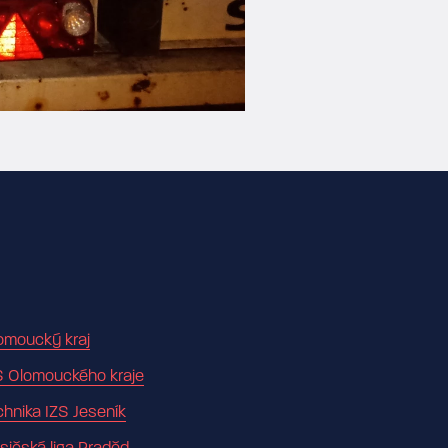
omoucký kraj
S Olomouckého kraje
chnika IZS Jeseník