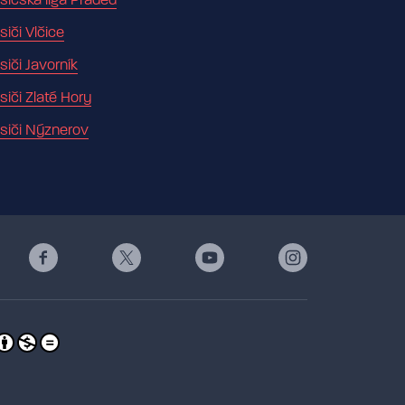
sičská liga Praděd
siči Vlčice
siči Javorník
siči Zlaté Hory
siči Nýznerov