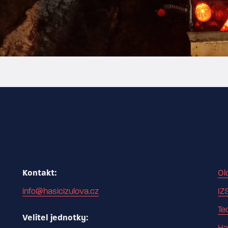
Kontakt:
Ol
info@hasicizulova.cz
IZ
Te
Velitel jednotky: