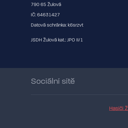
790 65 Žulová
IČ: 64631427
Datová schránka: k6srzvt
JSDH Žulová kat.: JPO II/1
Sociální sítě
Hasiči 