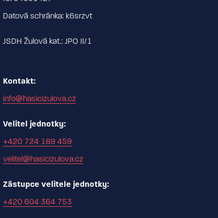
Datová schránka: k6srzvt
JSDH Žulová kat.: JPO II/1
Kontakt:
info@hasicizulova.cz
Velitel jednotky:
+420 724 189 459
velitel@hasicizulova.cz
Zástupce velitele jednotky:
+420 604 364 753