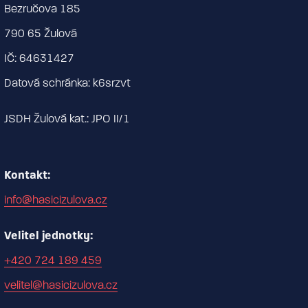
Bezručova 185
790 65 Žulová
IČ: 64631427
Datová schránka: k6srzvt
JSDH Žulová kat.: JPO II/1
Kontakt:
info@hasicizulova.cz
Velitel jednotky:
+420 724 189 459
velitel@hasicizulova.cz