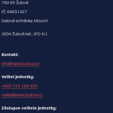
790 65 Žulová
IČ: 64631427
Datová schránka: k6srzvt
JSDH Žulová kat.: JPO II/1
Kontakt:
info@hasicizulova.cz
Velitel jednotky:
+420 724 189 459
velitel@hasicizulova.cz
Zástupce velitele jednotky: