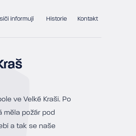
iči informují
Historie
Kontakt
Kraš
le ve Velké Kraši. Po
rá měla požár pod
ebí a tak se naše