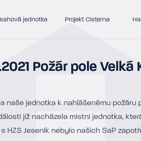
sahová jednotka
Projekt Cisterna
Has
7.2021 Požár pole Velká 
la naše jednotka k nahlášenému požáru po
dálosti již nacházela místní jednotka, kte
 s HZS Jeseník nebylo našich SaP zapotř