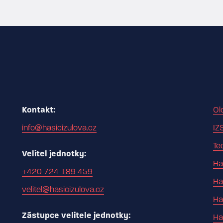
Kontakt:
Ol
info@hasicizulova.cz
IZ
Te
Velitel jednotky:
Ha
+420 724 189 459
Ha
velitel@hasicizulova.cz
Ha
Zástupce velitele jednotky:
Ha