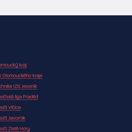
omoucký kraj
S Olomouckého kraje
chnika IZS Jeseník
sičská liga Praděd
siči Vlčice
siči Javorník
siči Zlaté Hory