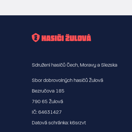
Sdružení hasičů Čech, Moravy a Slezska
Sbor dobrovolných hasičů Žulová
Bezručova 185
790 65 Žulová
IČ: 64631427
Datová schránka: k6srzvt