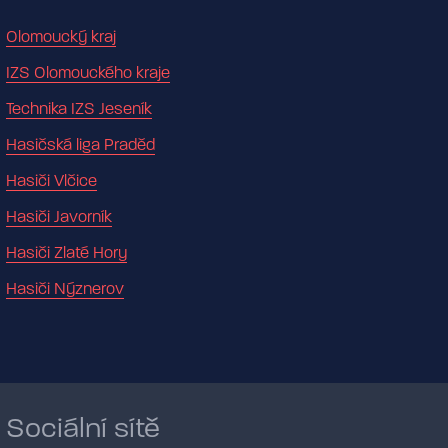
Olomoucký kraj
IZS Olomouckého kraje
Technika IZS Jeseník
Hasičská liga Praděd
Hasiči Vlčice
Hasiči Javorník
Hasiči Zlaté Hory
Hasiči Nýznerov
Sociální sítě