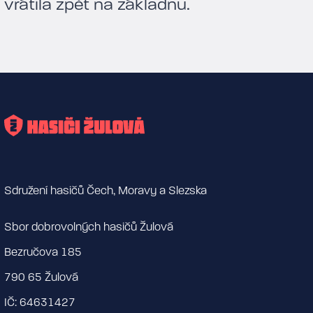
vrátila zpět na základnu.
Sdružení hasičů Čech, Moravy a Slezska
Sbor dobrovolných hasičů Žulová
Bezručova 185
790 65 Žulová
IČ: 64631427