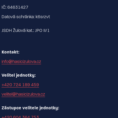
IČ: 64631427
Datová schránka: k6srzvt
JSDH Žulová kat.: JPO II/1
Kontakt:
info@hasicizulova.cz
Velitel jednotky:
+420 724 189 459
velitel@hasicizulova.cz
Zástupce velitele jednotky:
+420 604 364 753