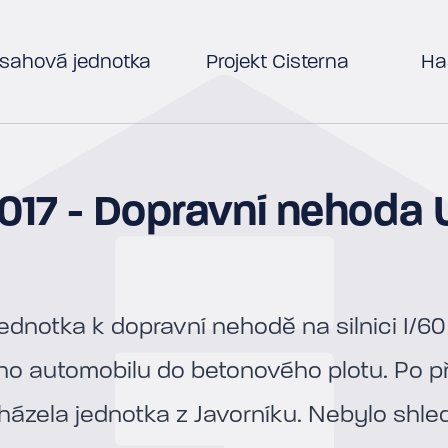
sahová jednotka
Projekt Cisterna
Has
2017 - Dopravní nehoda 
ednotka k dopravní nehodě na silnici I/60
ho automobilu do betonového plotu. Po př
cházela jednotka z Javorníku. Nebylo shl