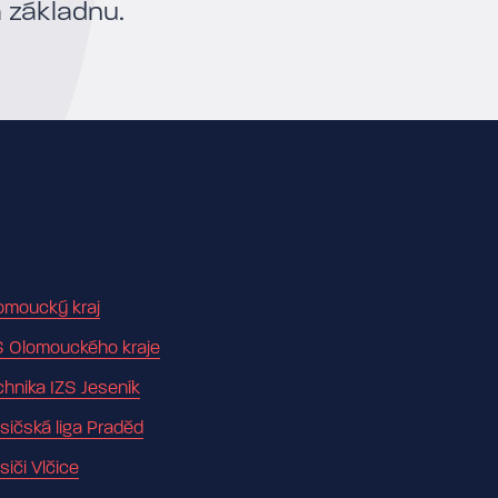
a základnu.
omoucký kraj
S Olomouckého kraje
chnika IZS Jeseník
sičská liga Praděd
siči Vlčice