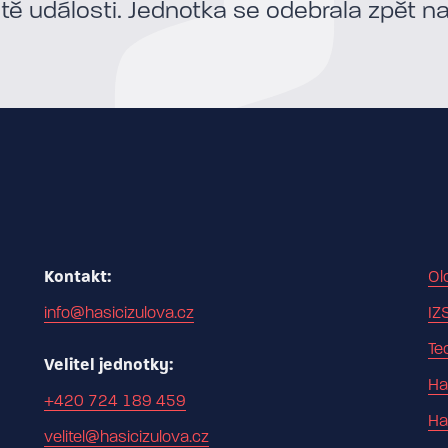
stě události. Jednotka se odebrala zpět n
Kontakt:
Ol
info@hasicizulova.cz
IZ
Te
Velitel jednotky:
Ha
+420 724 189 459
Ha
velitel@hasicizulova.cz