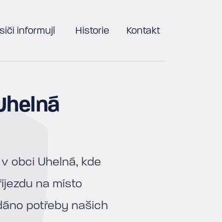
iči informují
Historie
Kontakt
Uhelná
 v obci Uhelná, kde
íjezdu na místo
edáno potřeby našich