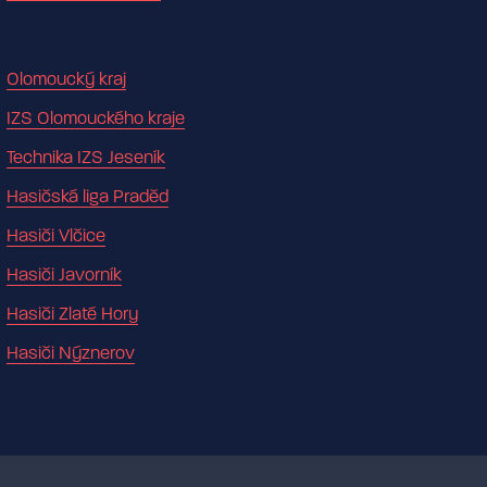
Olomoucký kraj
IZS Olomouckého kraje
Technika IZS Jeseník
Hasičská liga Praděd
Hasiči Vlčice
Hasiči Javorník
Hasiči Zlaté Hory
Hasiči Nýznerov