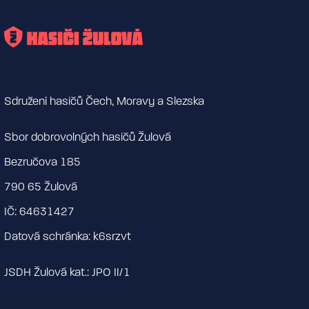
Sdružení hasičů Čech, Moravy a Slezska
Sbor dobrovolných hasičů Žulová
Bezručova 185
790 65 Žulová
IČ: 64631427
Datová schránka: k6srzvt
JSDH Žulová kat.: JPO II/1