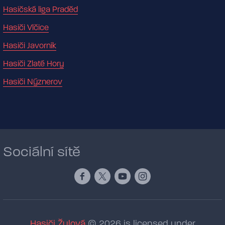
Hasičská liga Praděd
Hasiči Vlčice
Hasiči Javorník
Hasiči Zlaté Hory
Hasiči Nýznerov
Sociální sítě
Hasiči Žulová
© 2026 is licensed under