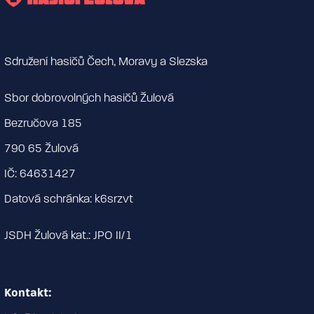
Sdružení hasičů Čech, Moravy a Slezska
Sbor dobrovolných hasičů Žulová
Bezručova 185
790 65 Žulová
IČ: 64631427
Datová schránka: k6srzvt
JSDH Žulová kat.: JPO II/1
Kontakt: