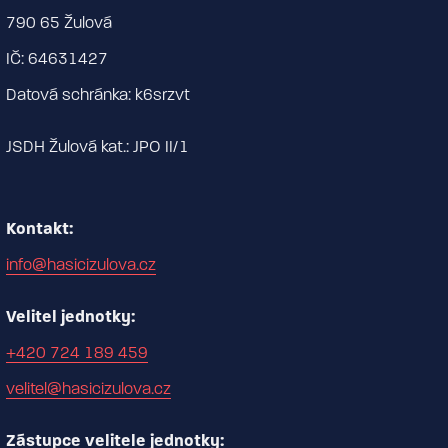
790 65 Žulová
IČ: 64631427
Datová schránka: k6srzvt
JSDH Žulová kat.: JPO II/1
Kontakt:
info@hasicizulova.cz
Velitel jednotky:
+420 724 189 459
velitel@hasicizulova.cz
Zástupce velitele jednotky: