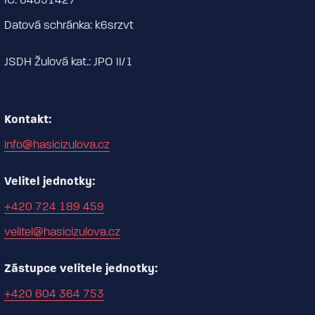
Datová schránka: k6srzvt
JSDH Žulová kat.: JPO II/1
Kontakt:
info@hasicizulova.cz
Velitel jednotky:
+420 724 189 459
velitel@hasicizulova.cz
Zástupce velitele jednotky:
+420 604 364 753