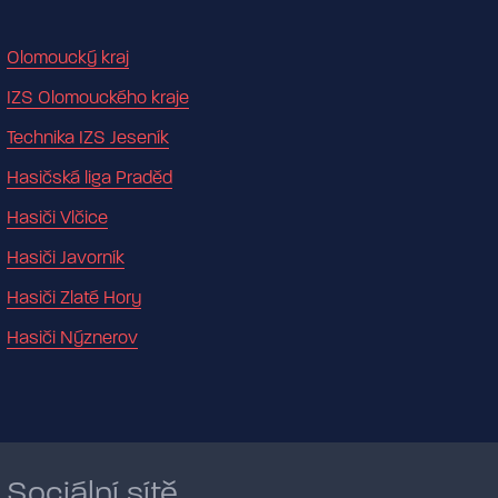
Olomoucký kraj
IZS Olomouckého kraje
Technika IZS Jeseník
Hasičská liga Praděd
Hasiči Vlčice
Hasiči Javorník
Hasiči Zlaté Hory
Hasiči Nýznerov
Sociální sítě