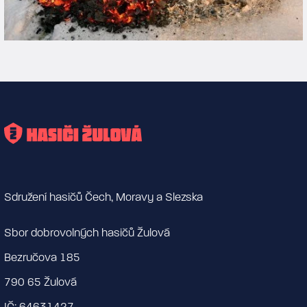
Sdružení hasičů Čech, Moravy a Slezska
Sbor dobrovolných hasičů Žulová
Bezručova 185
790 65 Žulová
IČ: 64631427