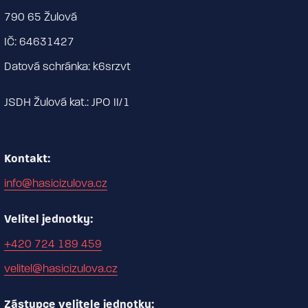
790 65 Žulová
IČ: 64631427
Datová schránka: k6srzvt
JSDH Žulová kat.: JPO II/1
Kontakt:
info@hasicizulova.cz
Velitel jednotky:
+420 724 189 459
velitel@hasicizulova.cz
Zástupce velitele jednotky: