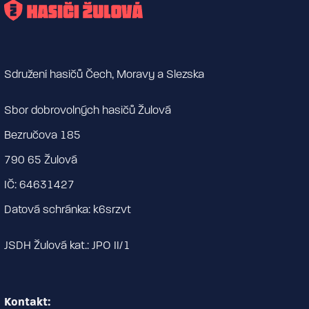
Sdružení hasičů Čech, Moravy a Slezska
Sbor dobrovolných hasičů Žulová
Bezručova 185
790 65 Žulová
IČ: 64631427
Datová schránka: k6srzvt
JSDH Žulová kat.: JPO II/1
Kontakt: