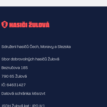
Sdružení hasičů Čech, Moravy a Slezska
Sbor dobrovolných hasičů Žulová
Bezručova 185
790 65 Žulová
IČ: 64631427
Datová schránka: k6srzvt
JSDH Žulová kat.: JPO II/1