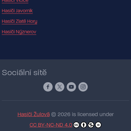
Hasiči Vlčice
Hasiči Javorník
Hasiči Zlaté Hory
Hasiči Nýznerov
Sociální sítě
Hasiči Žulová
© 2026 is licensed under
CC BY-NC-ND 4.0