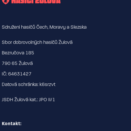
Sdružení hasičů Čech, Moravy a Slezska
Sbor dobrovolných hasičů Žulová
Bezručova 185
790 65 Žulová
IČ: 64631427
Datová schránka: k6srzvt
JSDH Žulová kat.: JPO II/1
Kontakt: