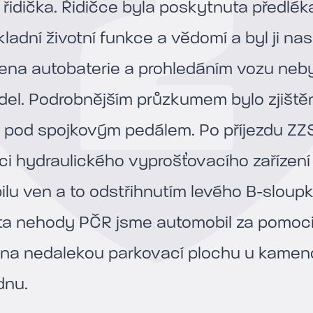
 řidička. Řidičce byla poskytnuta předlék
ladní životní funkce a vědomí a byl ji na
ena autobaterie a prohledáním vozu neby
del. Podrobnějším průzkumem bylo zjištěno
 pod spojkovým pedálem. Po příjezdu ZZS
i hydraulického vyprošťovacího zařízení 
lu ven a to odstřihnutím levého B-sloupk
a nehody PČR jsme automobil za pomoci
i na nedalekou parkovací plochu u kamen
dnu.