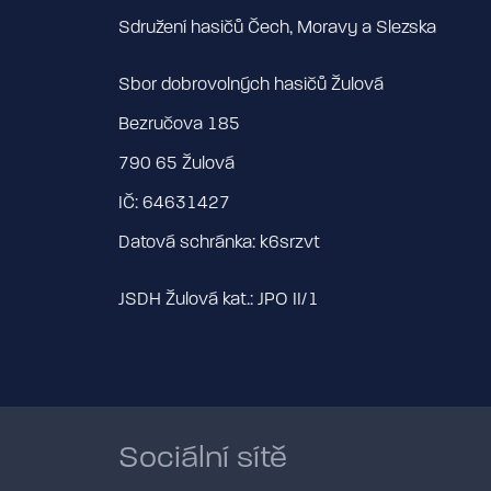
Sdružení hasičů Čech, Moravy a Slezska
Sbor dobrovolných hasičů Žulová
Bezručova 185
790 65 Žulová
IČ: 64631427
Datová schránka: k6srzvt
JSDH Žulová kat.: JPO II/1
Sociální sítě