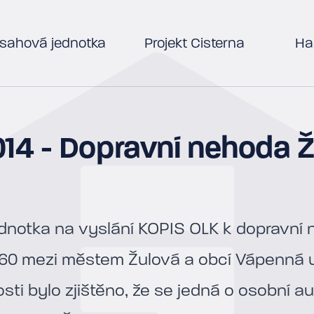
sahová jednotka
Projekt Cisterna
Has
014 - Dopravní nehoda 
ednotka na vyslání KOPIS OLK k dopravní
60 mezi městem Žulová a obcí Vápenná u
osti bylo zjištěno, že se jedná o osobní a