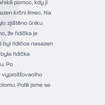
ařská pomoc, kdy jí
sazen krční límec. Na
lo zjištěno úniku
, že řidička je
 byl řidičce nasazen
byla řidička
u. Po
 vyprošťovacího
olomu. Poté jsme se