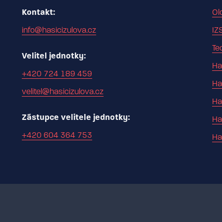
Kontakt:
Ol
info@hasicizulova.cz
IZ
Te
Velitel jednotky:
Ha
+420 724 189 459
Ha
velitel@hasicizulova.cz
Ha
Zástupce velitele jednotky:
Ha
+420 604 364 753
Ha