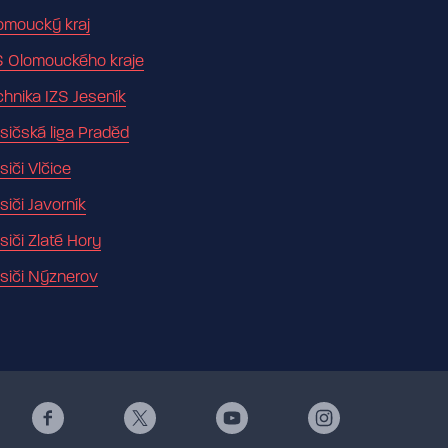
omoucký kraj
S Olomouckého kraje
chnika IZS Jeseník
sičská liga Praděd
siči Vlčice
siči Javorník
siči Zlaté Hory
siči Nýznerov