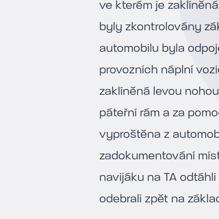
ve kterém je zaklíněná
byly zkontrolovány zák
automobilu byla odpoj
provozních náplní vozi
zaklíněná levou nohou
páteřní rám a za pomoc
vyproštěna z automobi
zadokumentování míst
navijáku na TA odtáhl
odebrali zpět na zákla