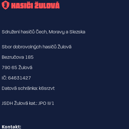
Sdružení hasičů Čech, Moravy a Slezska
Sbor dobrovolných hasičů Žulová
Bezručova 185
790 65 Žulová
IČ: 64631427
Datová schránka: k6srzvt
JSDH Žulová kat.: JPO II/1
Kontakt: