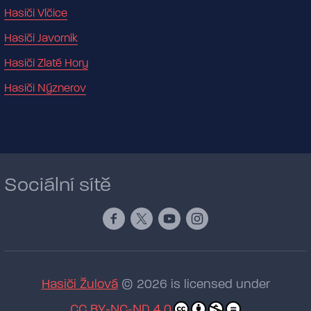
Hasiči Vlčice
Hasiči Javorník
Hasiči Zlaté Hory
Hasiči Nýznerov
Sociální sítě
Hasiči Žulová
© 2026 is licensed under
CC BY-NC-ND 4.0