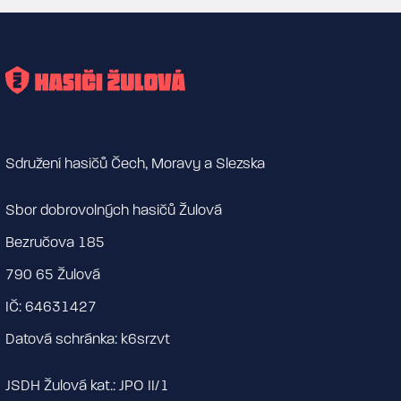
Sdružení hasičů Čech, Moravy a Slezska
Sbor dobrovolných hasičů Žulová
Bezručova 185
790 65 Žulová
IČ: 64631427
Datová schránka: k6srzvt
JSDH Žulová kat.: JPO II/1