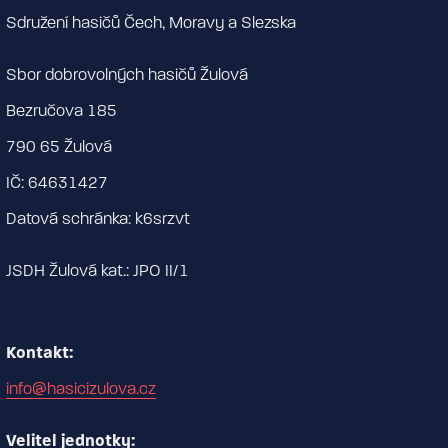
Sdružení hasičů Čech, Moravy a Slezska
Sbor dobrovolných hasičů Žulová
Bezručova 185
790 65 Žulová
IČ: 64631427
Datová schránka: k6srzvt
JSDH Žulová kat.: JPO II/1
Kontakt:
info@hasicizulova.cz
Velitel jednotky: