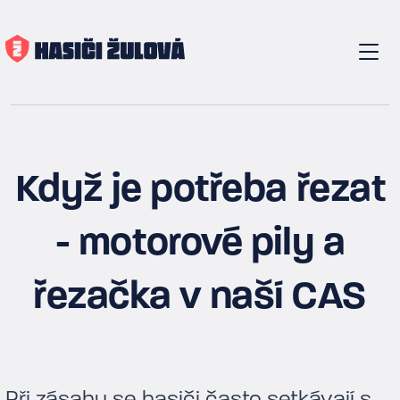
Když je potřeba řezat
- motorové pily a
řezačka v naší CAS
Při zásahu se hasiči často setkávají s