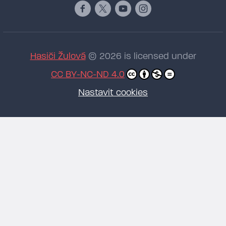
Hasiči Žulová
© 2026 is licensed under
CC BY-NC-ND 4.0
Nastavit cookies